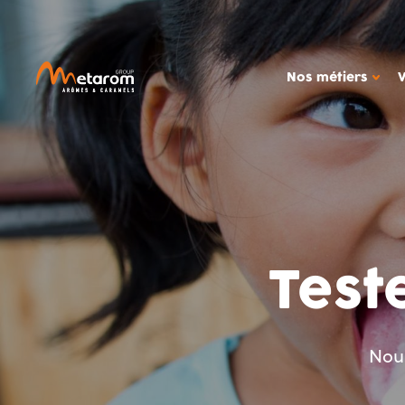
Nos métiers
NOS MÉTIERS
NOTRE
Solutions aromatiques
Ac
Solutions actives
Out
Caramels
Étu
Test
MARCHÉS
Produits céréali
Glaces, produits
Boissons
Nous
Confiseries
Alimentation dié