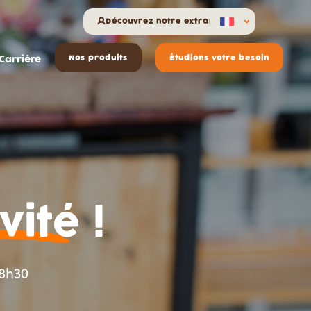
Découvrez notre extranet
Carrière
Nos produits
Étudions votre besoin
vité
!
18h30