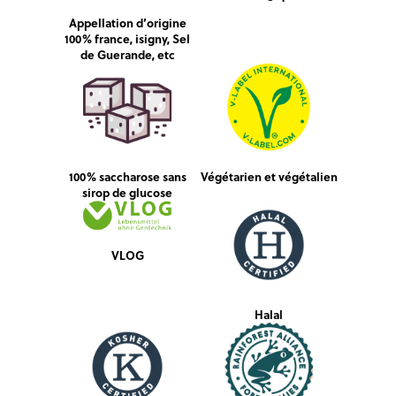
Appellation d’origine
100% france, isigny, Sel
de Guerande, etc
100% saccharose sans
Végétarien et végétalien
sirop de glucose
VLOG
Halal