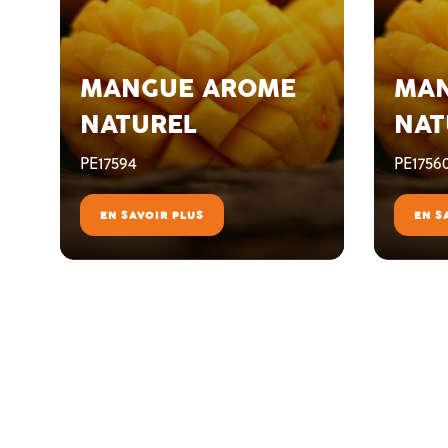
MANGUE AROME
MAN
NATUREL
NAT
PE17594
PE1756
EN SAVOIR PLUS
EN S