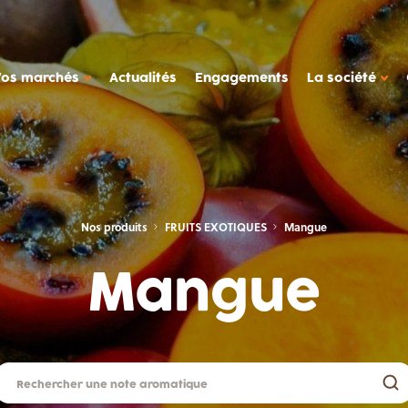
Vos marchés
Actualités
Engagements
La société
 MANIÈRE DE TRAVAILLER
compagnement
Nos produits
FRUITS EXOTIQUES
Mangue
il de production
LA SOCIÉTÉ METAROM
des de cas
Mangue
La société
ers
FAQ
 laitiers, desserts végétaux
Contact
Metarom.com
tétique