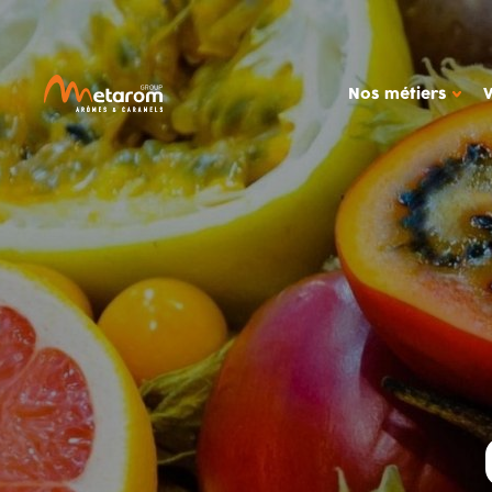
Nos métiers
NOS MÉTIERS
NOTRE
Solutions aromatiques
Ac
Solutions actives
Out
Caramels
Étu
MARCHÉS
Produits céréali
Glaces, produits
Boissons
Confiseries
Alimentation dié