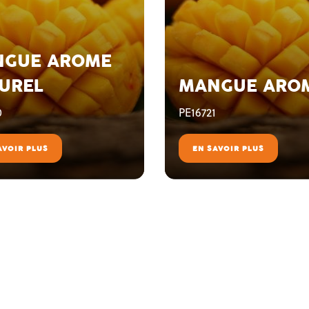
GUE AROME
UREL
MANGUE ARO
0
PE16721
AVOIR PLUS
EN SAVOIR PLUS