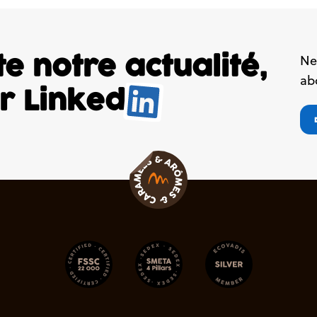
e notre actualité,
Ne
ab
ur
Linked