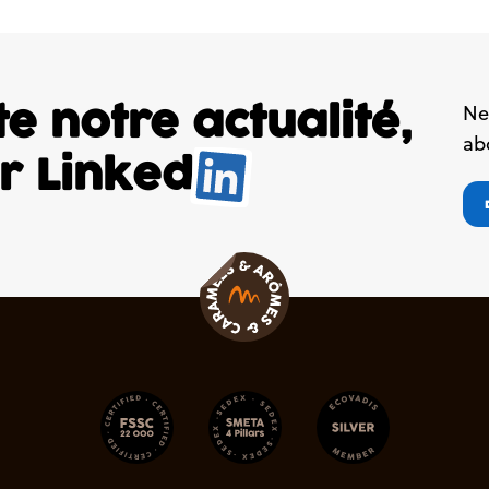
e notre actualité,
Ne
ab
ur
Linked