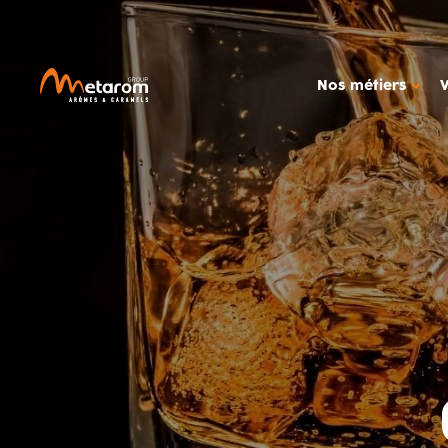
Nos métiers
NOS MÉTIERS
NOTRE
Solutions aromatiques
Ac
Solutions actives
Out
Caramels
Étu
MARCHÉS
Produits céréali
Glaces, produits
Boissons
Confiseries
Alimentation dié