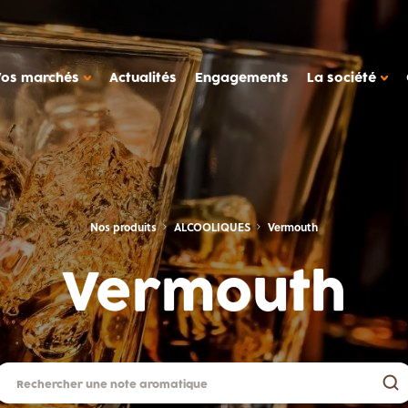
Vos marchés
Actualités
Engagements
La société
 MANIÈRE DE TRAVAILLER
compagnement
Nos produits
ALCOOLIQUES
Vermouth
il de production
LA SOCIÉTÉ METAROM
des de cas
Vermouth
La société
ers
FAQ
 laitiers, desserts végétaux
Contact
Metarom.com
tétique