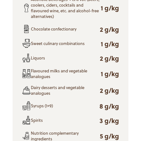
coolers, ciders, cocktails and
1 g/kg
flavoured wine, etc. and alcohol-free
alternatives)
2 g/kg
Chocolate confectionary
1 g/kg
Sweet culinary combinations
2 g/kg
Liquors
Flavoured milks and vegetable
1 g/kg
analogues
Dairy desserts and vegetable
2 g/kg
analogues
8 g/kg
Syrups (1+9)
3 g/kg
Spirits
Nutrition complementary
5 g/kg
ingredients