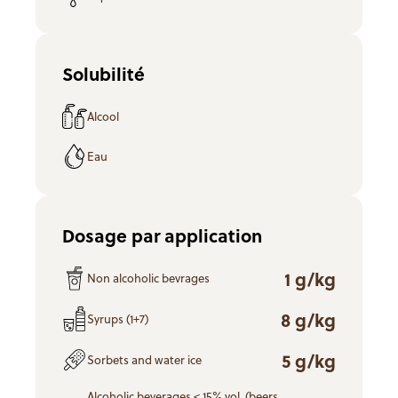
Solubilité
Alcool
Eau
Dosage par application
1 g/kg
Non alcoholic bevrages
8 g/kg
Syrups (1+7)
5 g/kg
Sorbets and water ice
Alcoholic beverages < 15% vol. (beers,