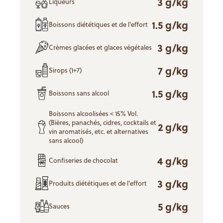
3 g/kg
Liqueurs
1.5 g/kg
Boissons diététiques et de l'effort
3 g/kg
Crèmes glacées et glaces végétales
7 g/kg
Sirops (1+7)
1.5 g/kg
Boissons sans alcool
Boissons alcoolisées < 15% Vol.
(Bières, panachés, cidres, cocktails et
2 g/kg
vin aromatisés, etc. et alternatives
sans alcool)
4 g/kg
Confiseries de chocolat
3 g/kg
Produits diététiques et de l'effort
5 g/kg
Sauces