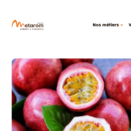
Nos métiers
NOS MÉTIERS
NOTRE
Solutions aromatiques
Ac
Solutions actives
Out
Caramels
Étu
MARCHÉS
Produits céréali
Glaces, produits
Boissons
Confiseries
Alimentation dié