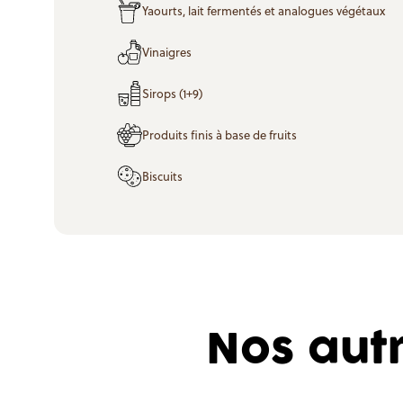
Yaourts, lait fermentés et analogues végétaux
Vinaigres
Sirops (1+9)
Produits finis à base de fruits
Biscuits
Nos aut