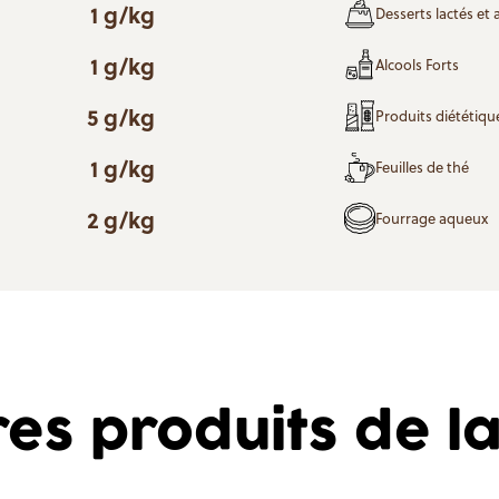
1 g/kg
Desserts lactés et
1 g/kg
Alcools Forts
5 g/kg
Produits diététique
1 g/kg
Feuilles de thé
2 g/kg
Fourrage aqueux
res produits de 