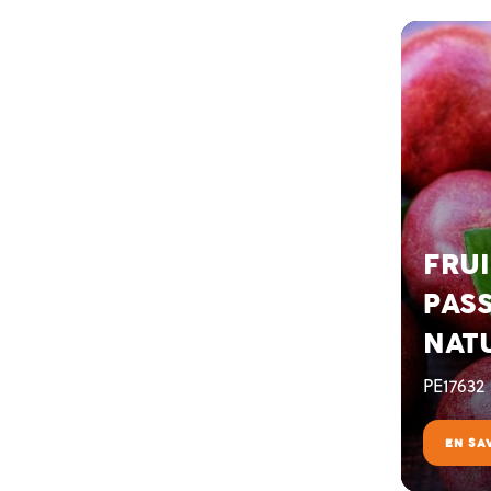
FRUI
PAS
NAT
PE17632
EN SA