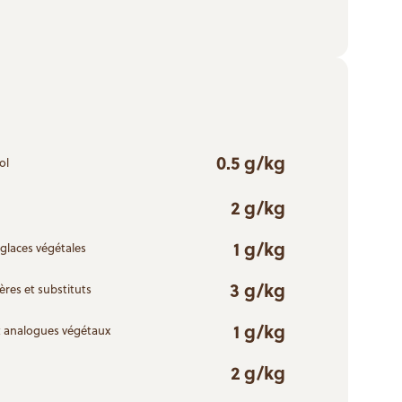
0.5 g/kg
ol
2 g/kg
1 g/kg
glaces végétales
3 g/kg
ères et substituts
1 g/kg
t analogues végétaux
2 g/kg