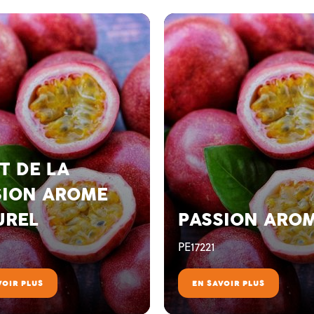
T DE LA
SION AROME
UREL
PASSION ARO
PE17221
VOIR PLUS
EN SAVOIR PLUS