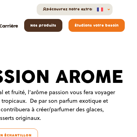
Découvrez notre extranet
Carrière
Nos produits
Étudions votre besoin
SSION AROME
ral et fruité, l’arôme passion vous fera voyager
s tropicaux. De par son parfum exotique et
 contribuera à créer/parfumer des glaces,
sserts originaux.
N ÉCHANTILLON