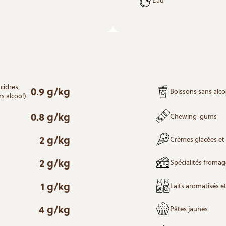
cidres,
0.9 g/kg
Boissons sans alco
ns alcool)
0.8 g/kg
Chewing-gums
2 g/kg
Crèmes glacées et 
2 g/kg
Spécialités fromag
1 g/kg
Laits aromatisés e
4 g/kg
Pâtes jaunes