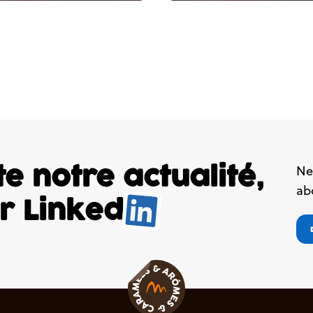
e notre actualité,
Ne
ab
ur
Linked