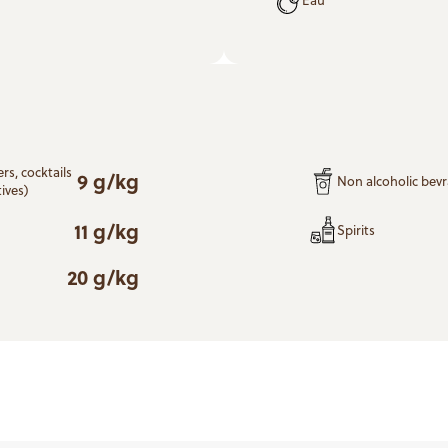
rs, cocktails
9 g/kg
Non alcoholic bev
ives)
11 g/kg
Spirits
20 g/kg