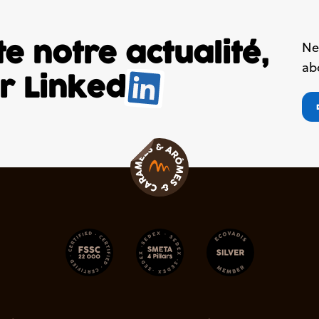
e notre actualité,
Ne
ab
ur
Linked