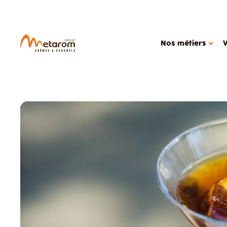
Nos métiers
NOS MÉTIERS
NOTRE
Solutions aromatiques
Ac
Solutions actives
Out
Caramels
Étu
MARCHÉS
Produits céréali
Glaces, produits
Boissons
Confiseries
Alimentation dié