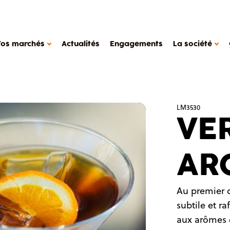
Vos marchés
Actualités
Engagements
La société
 MANIÈRE DE TRAVAILLER
LM3530
VE
compagnement
il de production
LA SOCIÉTÉ METAROM
des de cas
AR
La société
ers
FAQ
 laitiers, desserts végétaux
Contact
Au premier 
Metarom.com
subtile et r
aux arômes é
tétique