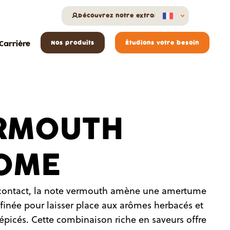
Découvrez notre extranet
Carrière
Nos produits
Étudions votre besoin
RMOUTH
OME
contact, la note vermouth amène une amertume
affinée pour laisser place aux arômes herbacés et
picés. Cette combinaison riche en saveurs offre