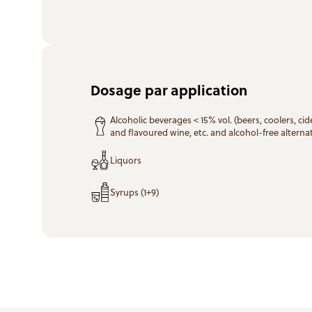
Dosage par application
Alcoholic beverages < 15% vol. (beers, coolers, cide
and flavoured wine, etc. and alcohol-free alternat
Liquors
Syrups (1+9)