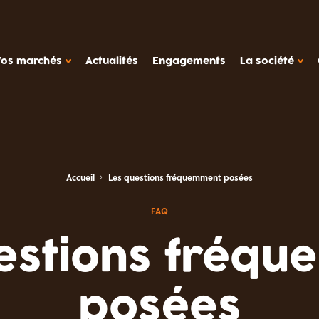
Vos marchés
Actualités
Engagements
La société
 MANIÈRE DE TRAVAILLER
compagnement
Accueil
Les questions fréquemment posées
il de production
LA SOCIÉTÉ METAROM
des de cas
FAQ
La société
ers
FAQ
estions fréq
 laitiers, desserts végétaux
Contact
Metarom.com
posées
tétique