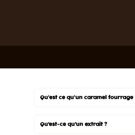
Qu'est ce qu'un caramel fourrage 
Les caramels de fourrage et de nappage sont des
matières premières d’origine laitière ou végétal
Qu’est-ce qu’un extrait ?
technicité.