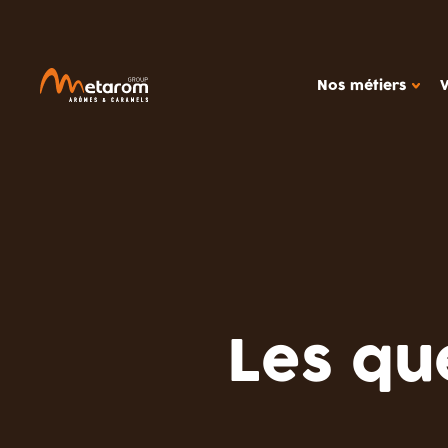
Nos métiers
NOS MÉTIERS
NOTRE
Solutions aromatiques
Ac
Solutions actives
Out
Caramels
Étu
MARCHÉS
Produits céréali
Les qu
Glaces, produits
Boissons
Confiseries
Alimentation dié