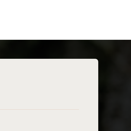
par un ou plusieurs solvants (principalement
pluchage, séchage…) en vue de l’extraction (ex :
r le coût final d’un produit.
rées.