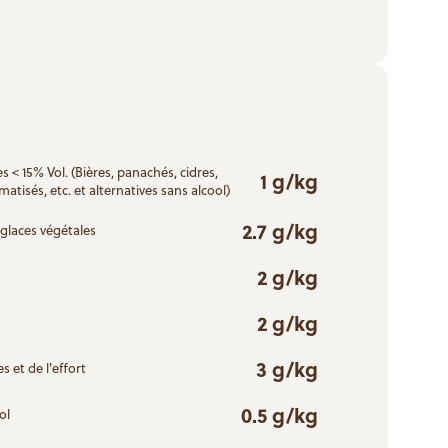
s < 15% Vol. (Bières, panachés, cidres,
1 g/kg
matisés, etc. et alternatives sans alcool)
2.7 g/kg
glaces végétales
2 g/kg
2 g/kg
3 g/kg
s et de l'effort
0.5 g/kg
ol