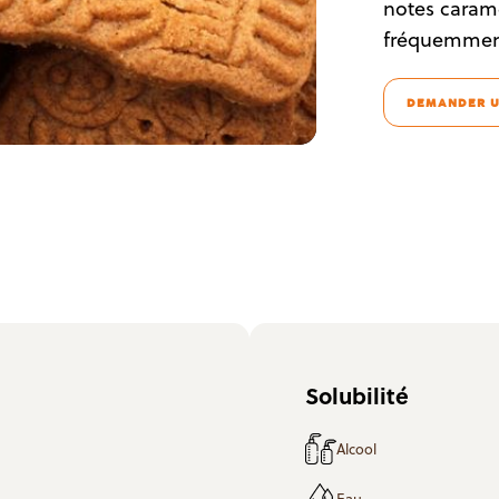
notes carame
fréquemment 
DEMANDER U
Solubilité
Alcool
Eau