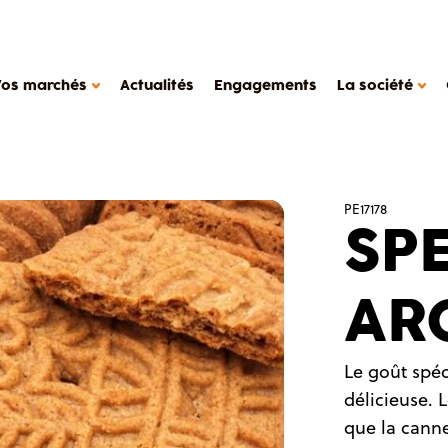
Vos marchés
Actualités
Engagements
La société
 MANIÈRE DE TRAVAILLER
PE17178
SP
compagnement
il de production
LA SOCIÉTÉ METAROM
des de cas
AR
La société
ers
FAQ
 laitiers, desserts végétaux
Contact
Le goût spéc
Metarom.com
délicieuse.
que la cann
tétique