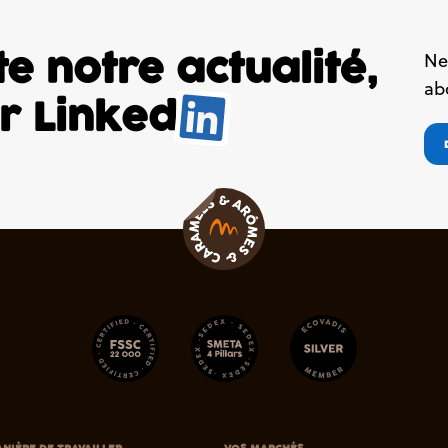
e notre actualité,
Ne
ab
ur
Linked