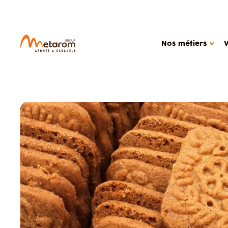
Nos métiers
NOS MÉTIERS
NOTRE
Solutions aromatiques
Ac
Solutions actives
Out
Caramels
Étu
MARCHÉS
Produits céréali
Glaces, produits
Boissons
Confiseries
Alimentation dié