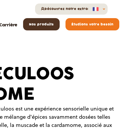
Découvrez notre extranet
Carrière
Nos produits
Étudions votre besoin
ECULOOS
OME
uloos est une expérience sensorielle unique et
 Le mélange d'épices savamment dosées telles
elle, la muscade et la cardamome, associé aux