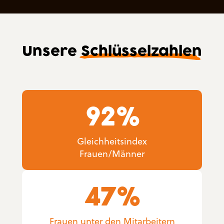
Unsere
Schlüsselzahlen
92
%
Gleichheitsindex
Frauen/Männer
47
%
Frauen unter den Mitarbeitern