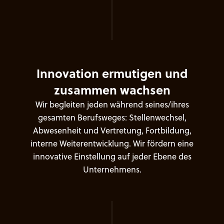
I
n
n
o
v
a
t
i
o
n
e
r
m
u
t
i
g
e
n
u
n
d
z
u
s
a
m
m
e
n
w
a
c
h
s
e
n
W
i
r
b
e
g
l
e
i
t
e
n
j
e
d
e
n
w
ä
h
r
e
n
d
s
e
i
n
e
s
/
i
h
r
e
s
g
e
s
a
m
t
e
n
B
e
r
u
f
s
w
e
g
e
s
:
S
t
e
l
l
e
n
w
e
c
h
s
e
l
,
A
b
w
e
s
e
n
h
e
i
t
u
n
d
V
e
r
t
r
e
t
u
n
g
,
F
o
r
t
b
i
l
d
u
n
g
,
i
n
t
e
r
n
e
W
e
i
t
e
r
e
n
t
w
i
c
k
l
u
n
g
.
W
i
r
f
ö
r
d
e
r
n
e
i
n
e
i
n
n
o
v
a
t
i
v
e
E
i
n
s
t
e
l
l
u
n
g
a
u
f
j
e
d
e
r
E
b
e
n
e
d
e
s
U
n
t
e
r
n
e
h
m
e
n
s
.