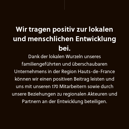
W
i
r
t
r
a
g
e
n
p
o
s
i
t
i
v
z
u
r
l
o
k
a
l
e
n
u
n
d
m
e
n
s
c
h
l
i
c
h
e
n
E
n
t
w
i
c
k
l
u
n
g
b
e
i
.
D
a
n
k
d
e
r
l
o
k
a
l
e
n
W
u
r
z
e
l
n
u
n
s
e
r
e
s
f
a
m
i
l
i
e
n
g
e
f
ü
h
r
t
e
n
u
n
d
ü
b
e
r
s
c
h
a
u
b
a
r
e
n
U
n
t
e
r
n
e
h
m
e
n
s
i
n
d
e
r
R
e
g
i
o
n
H
a
u
t
s
-
d
e
-
F
r
a
n
c
e
k
ö
n
n
e
n
w
i
r
e
i
n
e
n
p
o
s
i
t
i
v
e
n
B
e
i
t
r
a
g
l
e
i
s
t
e
n
u
n
d
u
n
s
m
i
t
u
n
s
e
r
e
n
1
7
0
M
i
t
a
r
b
e
i
t
e
r
n
s
o
w
i
e
d
u
r
c
h
u
n
s
e
r
e
B
e
z
i
e
h
u
n
g
e
n
z
u
r
e
g
i
o
n
a
l
e
n
A
k
t
e
u
r
e
n
u
n
d
P
a
r
t
n
e
r
n
a
n
d
e
r
E
n
t
w
i
c
k
l
u
n
g
b
e
t
e
i
l
i
g
e
n
.