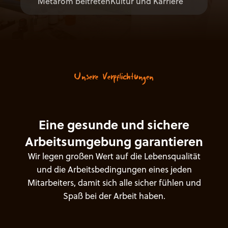
Metarom beitreten
Kultur und Karriere
Unsere Verpflichtungen
E
i
n
e
g
e
s
u
n
d
e
u
n
d
s
i
c
h
e
r
e
A
r
b
e
i
t
s
u
m
g
e
b
u
n
g
g
a
r
a
n
t
i
e
r
e
n
W
i
r
l
e
g
e
n
g
r
o
ß
e
n
W
e
r
t
a
u
f
d
i
e
L
e
b
e
n
s
q
u
a
l
i
t
ä
t
u
n
d
d
i
e
A
r
b
e
i
t
s
b
e
d
i
n
g
u
n
g
e
n
e
i
n
e
s
j
e
d
e
n
M
i
t
a
r
b
e
i
t
e
r
s
,
d
a
m
i
t
s
i
c
h
a
l
l
e
s
i
c
h
e
r
f
ü
h
l
e
n
u
n
d
S
p
a
ß
b
e
i
d
e
r
A
r
b
e
i
t
h
a
b
e
n
.