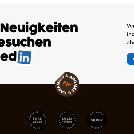
 Neuigkeiten
Ve
in
besuchen
ab
ked
.