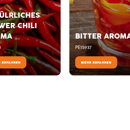
ÜLRLICHES
WER CHILI
OMA
BITTER AROM
0
PE15937
 ERFAHREN
MEHR ERFAHREN