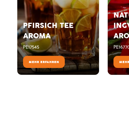
NAT
PFIRSICH TEE
ING
AROMA
AR
PE17545
PE1677
MEHR ERFAHREN
MEHR