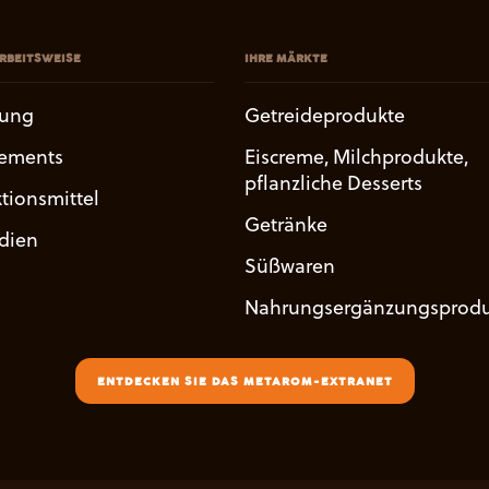
RBEITSWEISE
IHRE MÄRKTE
uung
Getreideprodukte
ements
Eiscreme, Milchprodukte,
pflanzliche Desserts
tionsmittel
Getränke
udien
Süßwaren
Nahrungsergänzungsprodu
ENTDECKEN SIE DAS METAROM-EXTRANET