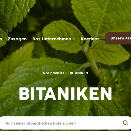
n
Zusagen
Das Unternehmen
Karriere
Unsere Pr
Nos produits
BITANIKEN
BITANIKEN
DAS METAROM UNTERNEHMEN
Das Unternehmen
FAQ
sserts
Kontakt
Metarom.com