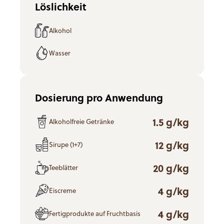
Löslichkeit
Alkohol
Wasser
Dosierung pro Anwendung
1.5 g/kg
Alkoholfreie Getränke
12 g/kg
Sirupe (1+7)
20 g/kg
Teeblätter
4 g/kg
Eiscreme
4 g/kg
Fertigprodukte auf Fruchtbasis