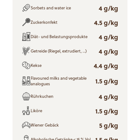
4 g/kg
Sorbets and water ice
4.5 g/kg
Zuckerkonfekt
4 g/kg
Diät- und Belastungsprodukte
4 g/kg
Getreide (Riegel, extrudiert, ...)
4.4 g/kg
Kekse
Flavoured milks and vegetable
1.5 g/kg
analogues
4 g/kg
Rührkuchen
1.5 g/kg
Liköre
5 g/kg
Wiener Gebäck
1.5 g/kg
Alkoholische Getränke < 15 % Vol