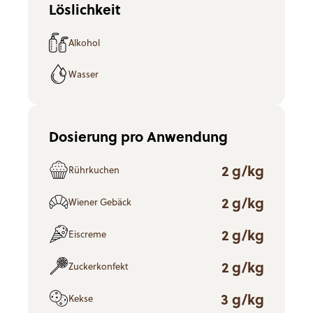
Löslichkeit
Alkohol
Wasser
Dosierung pro Anwendung
2 g/kg
Rührkuchen
2 g/kg
Wiener Gebäck
2 g/kg
Eiscreme
2 g/kg
Zuckerkonfekt
3 g/kg
Kekse