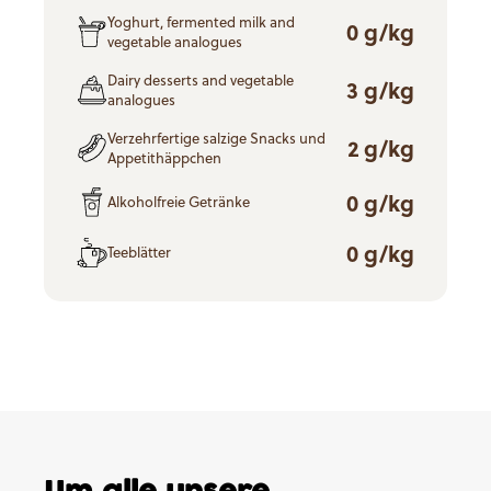
Yoghurt, fermented milk and
0 g/kg
vegetable analogues
Dairy desserts and vegetable
3 g/kg
analogues
Verzehrfertige salzige Snacks und
2 g/kg
Appetithäppchen
0 g/kg
Alkoholfreie Getränke
0 g/kg
Teeblätter