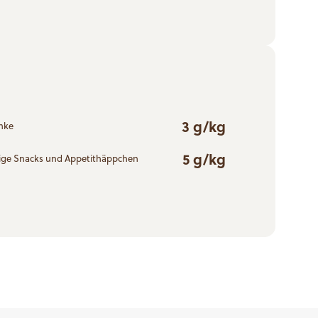
3 g/kg
änke
5 g/kg
lzige Snacks und Appetithäppchen