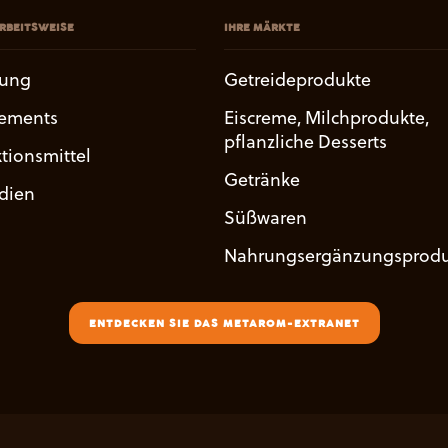
RBEITSWEISE
IHRE MÄRKTE
uung
Getreideprodukte
ements
Eiscreme, Milchprodukte,
pflanzliche Desserts
tionsmittel
Getränke
udien
Süßwaren
Nahrungsergänzungsprodu
ENTDECKEN SIE DAS METAROM-EXTRANET