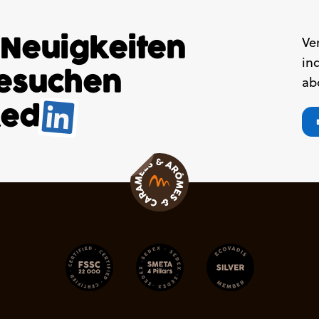
 Neuigkeiten
Ve
in
besuchen
ab
ked
.