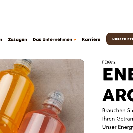
n
Zusagen
Das Unternehmen
Karriere
Unsere Pr
PE16812
EN
AR
DAS METAROM UNTERNEHMEN
Das Unternehmen
Brauchen Si
FAQ
Ihren Geträ
sserts
Kontakt
Unser Energy
Metarom.com