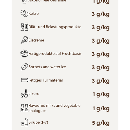
1 g/kg
Alkoholfreie Getränke
3 g/kg
Kekse
3 g/kg
Diät- und Belastungsprodukte
3 g/kg
Eiscreme
3 g/kg
Fertigprodukte auf Fruchtbasis
3 g/kg
Sorbets and water ice
3 g/kg
Fettiges Füllmaterial
1 g/kg
Liköre
Flavoured milks and vegetable
1 g/kg
analogues
5 g/kg
Sirupe (1+7)