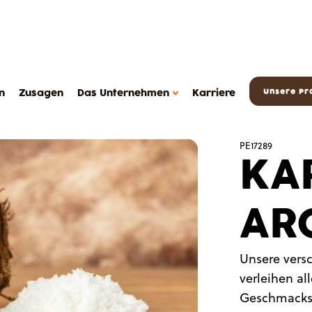
n
Zusagen
Das Unternehmen
Karriere
Unsere Pr
PE17289
KA
AR
DAS METAROM UNTERNEHMEN
Das Unternehmen
Unsere vers
FAQ
verleihen a
sserts
Kontakt
Geschmacksr
Metarom.com