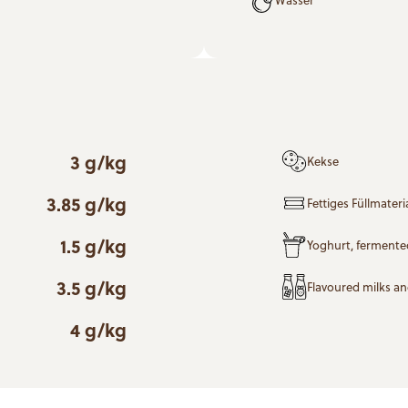
3 g/kg
Kekse
3.85 g/kg
Fettiges Füllmateri
1.5 g/kg
Yoghurt, fermente
3.5 g/kg
Flavoured milks a
4 g/kg