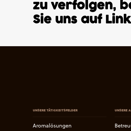
zu verfolgen, 
Sie uns auf
Lin
UNSERE TÄTIGKEITSFELDER
UNSERE A
Aromalösungen
Betre