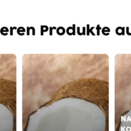
eren Produkte au
NA
KO