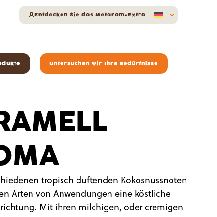
Entdecken Sie das Metarom-Extranet
odukte
Untersuchen wir Ihre Bedürfnisse
RAMELL
OMA
chiedenen tropisch duftenden Kokosnussnoten
llen Arten von Anwendungen eine köstliche
ichtung. Mit ihren milchigen, oder cremigen