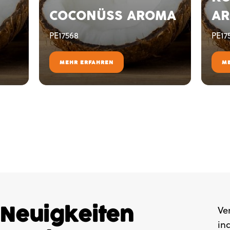
COCONÜSS AROMA
A
PE17568
PE17
MEHR ERFAHREN
M
 Neuigkeiten
Ve
in