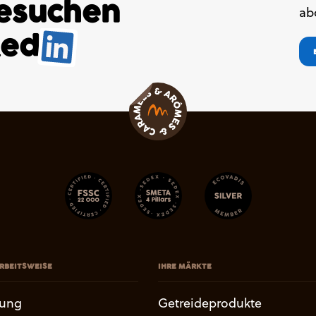
besuchen
ab
ked
.
RBEITSWEISE
IHRE MÄRKTE
uung
Getreideprodukte