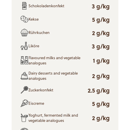
3 g/kg
Schokoladenkonfekt
5 g/kg
Kekse
2 g/kg
Rührkuchen
3 g/kg
Liköre
Flavoured milks and vegetable
1 g/kg
analogues
Dairy desserts and vegetable
2 g/kg
analogues
2.5 g/kg
Zuckerkonfekt
5 g/kg
Eiscreme
Yoghurt, fermented milk and
2 g/kg
vegetable analogues