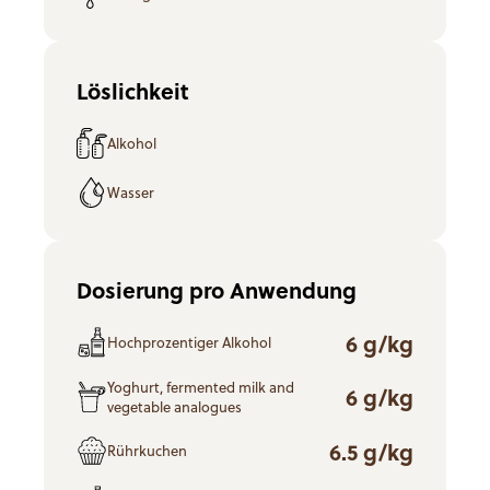
Löslichkeit
Alkohol
Wasser
Dosierung pro Anwendung
6 g/kg
Hochprozentiger Alkohol
Yoghurt, fermented milk and
6 g/kg
vegetable analogues
6.5 g/kg
Rührkuchen