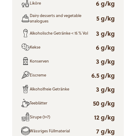
6 g/kg
Liköre
Dairy desserts and vegetable
5 g/kg
analogues
3 g/kg
Alkoholische Getränke < 15 % Vol
6 g/kg
Kekse
3 g/kg
Konserven
6.5 g/kg
Eiscreme
3 g/kg
Alkoholfreie Getränke
50 g/kg
Teeblätter
12 g/kg
Sirupe (1+7)
7 g/kg
Wässriges Füllmaterial