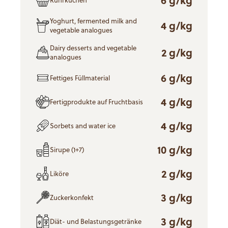
Yoghurt, fermented milk and
4 g/kg
vegetable analogues
Dairy desserts and vegetable
2 g/kg
analogues
6 g/kg
Fettiges Füllmaterial
4 g/kg
Fertigprodukte auf Fruchtbasis
4 g/kg
Sorbets and water ice
10 g/kg
Sirupe (1+7)
2 g/kg
Liköre
3 g/kg
Zuckerkonfekt
3 g/kg
Diät- und Belastungsgetränke