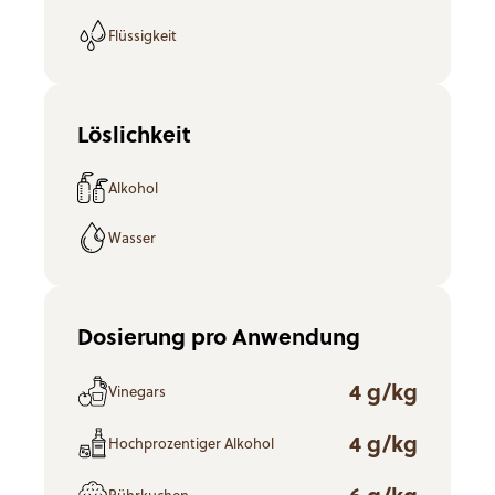
Flüssigkeit
Löslichkeit
Alkohol
Wasser
Dosierung pro Anwendung
4 g/kg
Vinegars
4 g/kg
Hochprozentiger Alkohol
6 g/kg
Rührkuchen