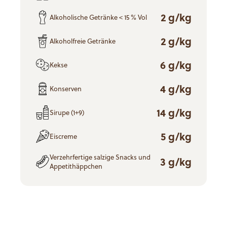
2 g/kg
Alkoholische Getränke < 15 % Vol
2 g/kg
Alkoholfreie Getränke
6 g/kg
Kekse
4 g/kg
Konserven
14 g/kg
Sirupe (1+9)
5 g/kg
Eiscreme
Verzehrfertige salzige Snacks und
3 g/kg
Appetithäppchen