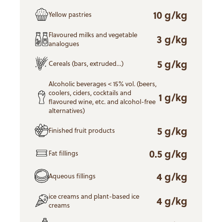
10 g/kg
Yellow pastries
Flavoured milks and vegetable
3 g/kg
analogues
5 g/kg
Cereals (bars, extruded…)
Alcoholic beverages < 15% vol. (beers,
coolers, ciders, cocktails and
1 g/kg
flavoured wine, etc. and alcohol-free
alternatives)
5 g/kg
Finished fruit products
0.5 g/kg
Fat fillings
4 g/kg
Aqueous fillings
ice creams and plant-based ice
4 g/kg
creams