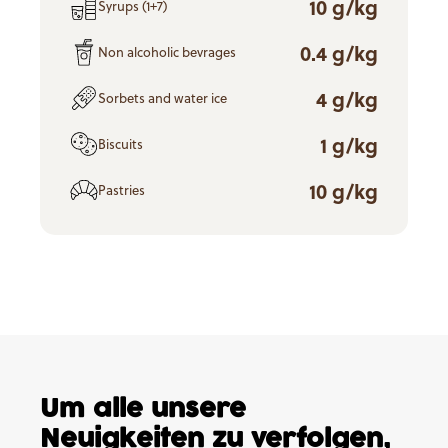
10 g/kg
Syrups (1+7)
0.4 g/kg
Non alcoholic bevrages
4 g/kg
Sorbets and water ice
1 g/kg
Biscuits
10 g/kg
Pastries
Um alle unsere
Neuigkeiten
zu verfolgen,