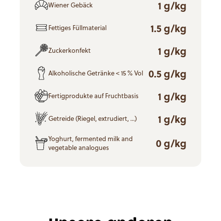
1 g/kg
Wiener Gebäck
1.5 g/kg
Fettiges Füllmaterial
1 g/kg
Zuckerkonfekt
0.5 g/kg
Alkoholische Getränke < 15 % Vol
1 g/kg
Fertigprodukte auf Fruchtbasis
1 g/kg
Getreide (Riegel, extrudiert, ...)
Yoghurt, fermented milk and
0 g/kg
vegetable analogues