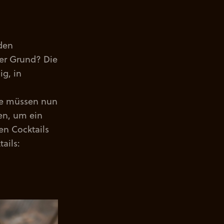
 den
Der Grund? Die
ig, in
Sie müssen nun
en, um ein
en Cocktails
ails: