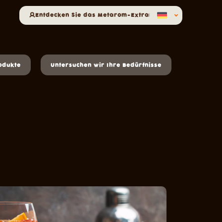
Entdecken Sie das Metarom-Extranet
odukte
Untersuchen wir Ihre Bedürfnisse