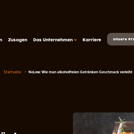
n
Zusagen
Das Unternehmen
Karriere
Unsere Pr
Startseite
NoLow: Wie man alkoholfreien Getränken Geschmack verleiht
DAS METAROM UNTERNEHMEN
Das Unternehmen
FAQ
sserts
Kontakt
Metarom.com