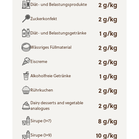
2 g/kg
Diät- und Belastungsprodukte
2 g/kg
Zuckerkonfekt
1 g/kg
Diät- und Belastungsgetränke
2 g/kg
Wässriges Füllmaterial
2 g/kg
Eiscreme
1 g/kg
Alkoholfreie Getränke
2 g/kg
Rührkuchen
Dairy desserts and vegetable
2 g/kg
analogues
8 g/kg
Sirupe (1+7)
10 g/kg
Sirupe (1+9)