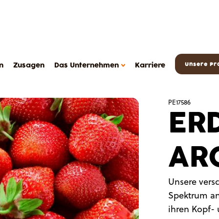
n
Zusagen
Das Unternehmen
Karriere
Unsere Pr
PE17586
ER
AR
DAS METAROM UNTERNEHMEN
Das Unternehmen
Unsere versc
FAQ
Spektrum an
Kontakt
ihren Kopf-
Metarom.com