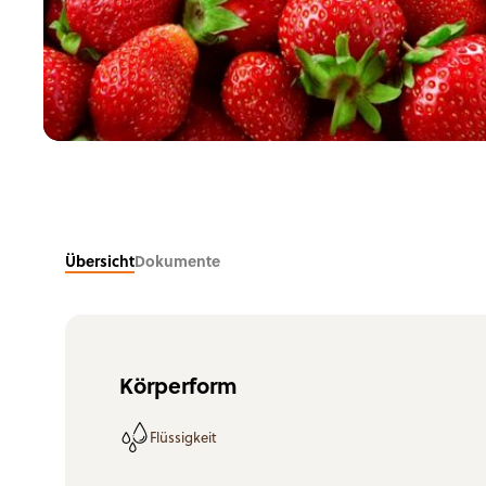
Eiscreme, Milchprodukte, pflanzliche De
Getränke
Übersicht
Dokumente
Körperform
Flüssigkeit