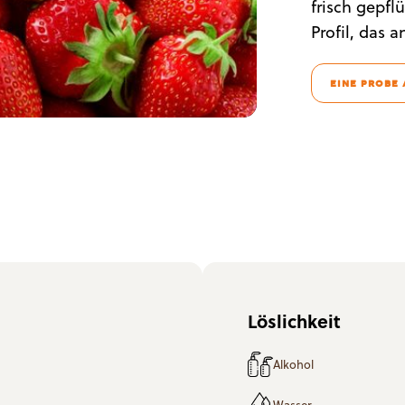
frisch gepf
sserts
Profil, das 
EINE PROBE
Löslichkeit
Alkohol
Wasser