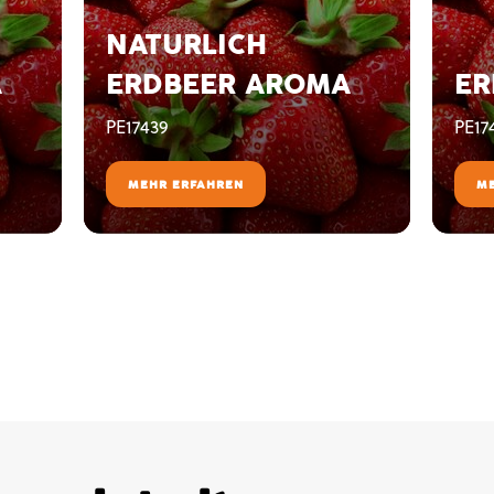
NATURLICH
A
ERDBEER AROMA
ER
PE17439
PE17
MEHR ERFAHREN
M