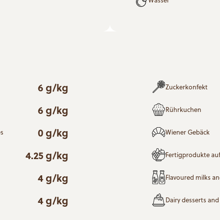
6 g/kg
Zuckerkonfekt
6 g/kg
Rührkuchen
0 g/kg
es
Wiener Gebäck
4.25 g/kg
Fertigprodukte auf
4 g/kg
Flavoured milks a
4 g/kg
Dairy desserts an