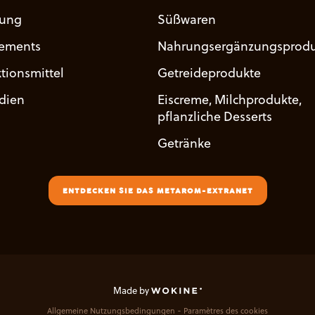
uung
Süßwaren
ements
Nahrungsergänzungsprodu
tionsmittel
Getreideprodukte
udien
Eiscreme, Milchprodukte,
pflanzliche Desserts
Getränke
ENTDECKEN SIE DAS METAROM-EXTRANET
Made by
Allgemeine Nutzungsbedingungen
Paramètres des cookies