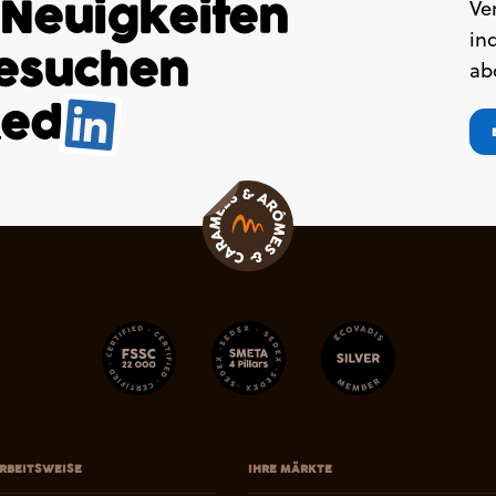
 Neuigkeiten
Ve
in
besuchen
ab
ked
.
RBEITSWEISE
IHRE MÄRKTE