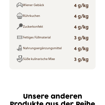
4 g/kg
Wiener Gebäck
4 g/kg
Rührkuchen
4 g/kg
Zuckerkonfekt
3 g/kg
Fettiges Füllmaterial
4 g/kg
Nahrungsergänzungsmittel
3 g/kg
Süße kulinarische Mixe
Unsere anderen
Produkte aus der Reihe