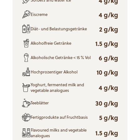
4 g/kg
Sorbets and water ice
4 g/kg
Eiscreme
2 g/kg
Diät- und Belastungsgetränke
1.5 g/kg
Alkoholfreie Getränke
6 g/kg
Alkoholische Getränke < 15 % Vol
10 g/kg
Hochprozentiger Alkohol
Yoghurt, fermented milk and
4 g/kg
vegetable analogues
30 g/kg
Teeblätter
5 g/kg
Fertigprodukte auf Fruchtbasis
Flavoured milks and vegetable
1.5 g/kg
analogues