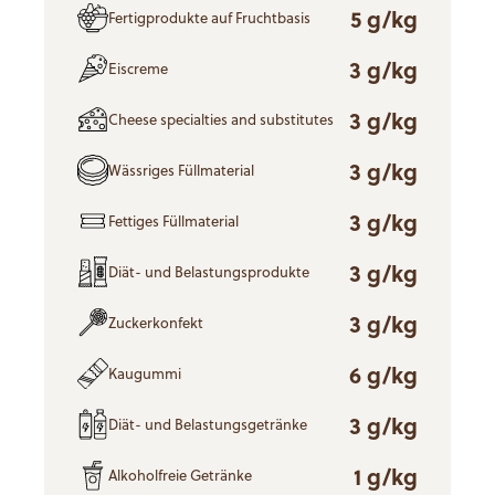
5 g/kg
Fertigprodukte auf Fruchtbasis
3 g/kg
Eiscreme
3 g/kg
Cheese specialties and substitutes
3 g/kg
Wässriges Füllmaterial
3 g/kg
Fettiges Füllmaterial
3 g/kg
Diät- und Belastungsprodukte
3 g/kg
Zuckerkonfekt
6 g/kg
Kaugummi
3 g/kg
Diät- und Belastungsgetränke
1 g/kg
Alkoholfreie Getränke