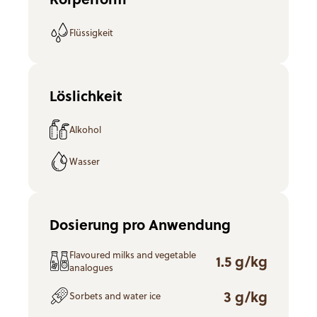
Flüssigkeit
Löslichkeit
Alkohol
Wasser
Dosierung pro Anwendung
Flavoured milks and vegetable
1.5 g/kg
analogues
3 g/kg
Sorbets and water ice