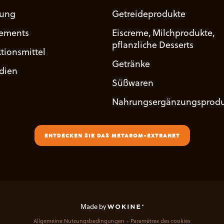
uung
Getreideprodukte
ements
Eiscreme, Milchprodukte,
pflanzliche Desserts
tionsmittel
Getränke
udien
Süßwaren
Nahrungsergänzungsprodu
ENTDECKEN SIE DAS METAROM-EXTRANET
Made by
Allgemeine Nutzungsbedingungen
Paramètres des cookies