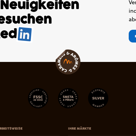
 Neuigkeiten
Ve
in
besuchen
ab
ked
.
RBEITSWEISE
IHRE MÄRKTE