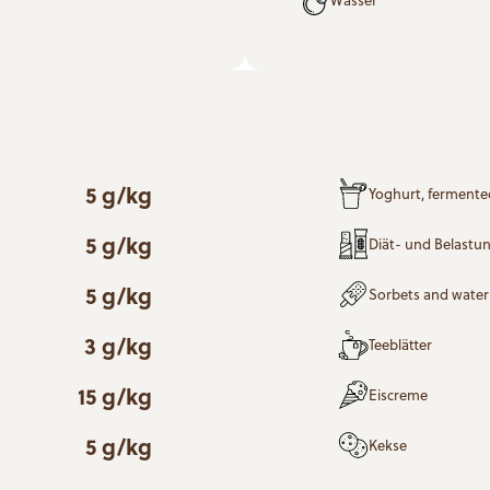
5 g/kg
Yoghurt, fermente
5 g/kg
Diät- und Belastu
5 g/kg
Sorbets and water 
3 g/kg
Teeblätter
15 g/kg
Eiscreme
5 g/kg
Kekse