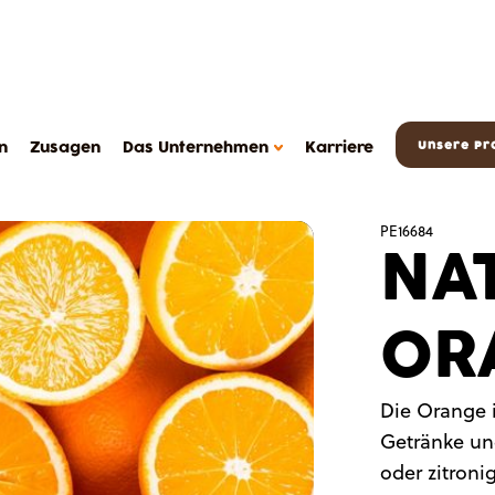
n
Zusagen
Das Unternehmen
Karriere
Unsere Pr
PE16684
NA
OR
DAS METAROM UNTERNEHMEN
Das Unternehmen
Die Orange i
FAQ
Getränke und
sserts
Kontakt
oder zitron
Metarom.com