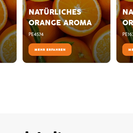
NATÜRLICHES
NA
ORANGE AROMA
OR
PE4574
PE16
MEHR ERFAHREN
M