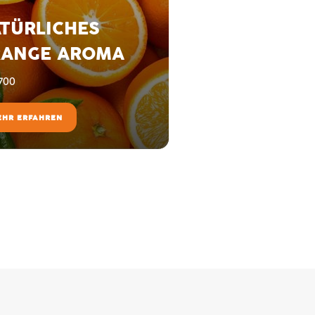
TÜRLICHES
ANGE AROMA
700
EHR ERFAHREN