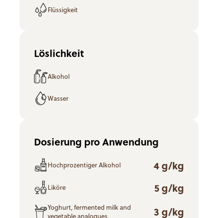
Flüssigkeit
Löslichkeit
Alkohol
Wasser
Dosierung pro Anwendung
4 g/kg
Hochprozentiger Alkohol
5 g/kg
Liköre
Yoghurt, fermented milk and
3 g/kg
vegetable analogues