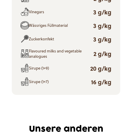
3 g/kg
Vinegars
3 g/kg
Wässriges Füllmaterial
3 g/kg
Zuckerkonfekt
Flavoured milks and vegetable
2 g/kg
analogues
20 g/kg
Sirupe (1+9)
16 g/kg
Sirupe (1+7)
Unsere anderen