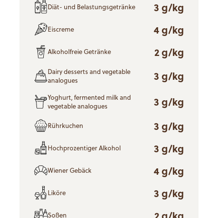
3 g/kg
Diät- und Belastungsgetränke
4 g/kg
Eiscreme
2 g/kg
Alkoholfreie Getränke
Dairy desserts and vegetable
3 g/kg
analogues
Yoghurt, fermented milk and
3 g/kg
vegetable analogues
3 g/kg
Rührkuchen
3 g/kg
Hochprozentiger Alkohol
4 g/kg
Wiener Gebäck
3 g/kg
Liköre
2 g/kg
Soßen