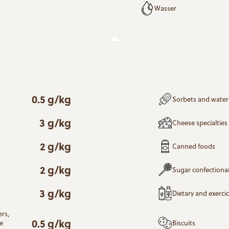
Wasser
0.5 g/kg
Sorbets and water 
3 g/kg
Cheese specialties
2 g/kg
Canned foods
2 g/kg
Sugar confectiona
3 g/kg
Dietary and exerci
ers,
0.5 g/kg
ee
Biscuits