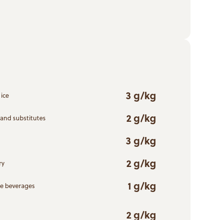
3 g/kg
ice
2 g/kg
 and substitutes
3 g/kg
2 g/kg
ry
1 g/kg
ce beverages
2 g/kg