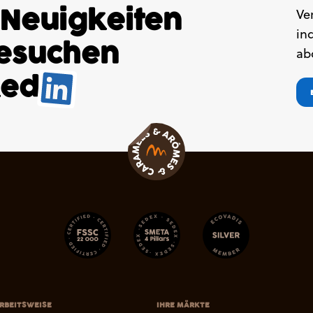
 Neuigkeiten
Ve
in
besuchen
ab
ked
.
RBEITSWEISE
IHRE MÄRKTE