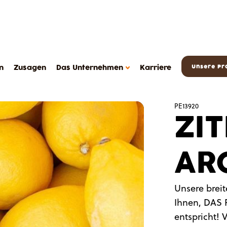
n
Zusagen
Das Unternehmen
Karriere
Unsere Pr
PE13920
ZI
AR
DAS METAROM UNTERNEHMEN
Das Unternehmen
Unsere breit
FAQ
Ihnen, DAS 
sserts
Kontakt
entspricht! 
Metarom.com