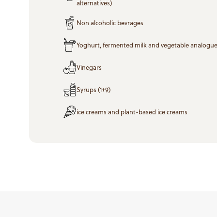
alternatives)
Non alcoholic bevrages
Yoghurt, fermented milk and vegetable analogu
Vinegars
Syrups (1+9)
ice creams and plant-based ice creams