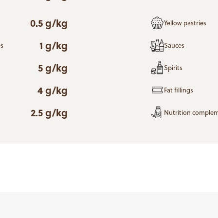
0.5 g/kg
Yellow pastries
1 g/kg
es
Sauces
5 g/kg
Spirits
4 g/kg
Fat fillings
2.5 g/kg
Nutrition complem