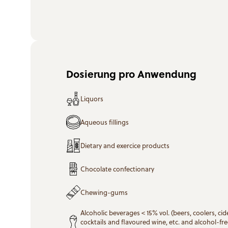
Dosierung pro Anwendung
Liquors
Aqueous fillings
Dietary and exercice products
Chocolate confectionary
Chewing-gums
Alcoholic beverages < 15% vol. (beers, coolers, cid
cocktails and flavoured wine, etc. and alcohol-fr