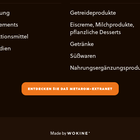
uung
Getreideprodukte
ements
Eiscreme, Milchprodukte,
pflanzliche Desserts
tionsmittel
Getränke
udien
Süßwaren
Nahrungsergänzungsprodu
ENTDECKEN SIE DAS METAROM-EXTRANET
Made by