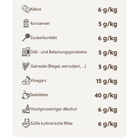
6 g/kg
Kekse
5 g/kg
Konserven
6 g/kg
Zuckerkonfekt
5 g/kg
Diät- und Belastungsprodukte
5 g/kg
Getreide (Riegel, extrudiert, ...)
15 g/kg
Vinegars
40 g/kg
Teeblätter
6 g/kg
Hochprozentiger Alkohol
6 g/kg
Süße kulinarische Mixe