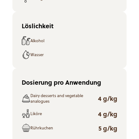
Löslichkeit
Alkohol
Wasser
Dosierung pro Anwendung
Dairy desserts and vegetable
4 g/kg
analogues
4 g/kg
Liköre
5 g/kg
Rührkuchen