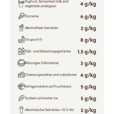
Yoghurt, fermented milk and
4 g/kg
vegetable analogues
6 g/kg
Eiscreme
2 g/kg
Alkoholfreie Getränke
8 g/kg
Sirupe (1+7)
1.5 g/kg
Diät- und Belastungsgetränke
3 g/kg
Wässriges Füllmaterial
4 g/kg
Cheese specialties and substitutes
5 g/kg
Fertigprodukte auf Fruchtbasis
5 g/kg
Sorbets and water ice
2 g/kg
Alkoholische Getränke < 15 % Vol